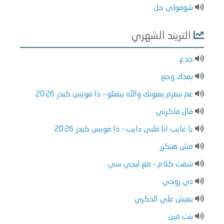
شوفولي حل
التريند الشهري
جدع
بعدك وجع
عم بنغرم بعيونك والله بيقتلو - ذا فويس كيدز 2026
قال فاكرني
يا غايب انا قلبى دايب - ذا فويس كيدز 2026
مش هتكرر
شفت كلام - مع ليجي سي
دي روحي
بعيش علي الذكري
بنت مين