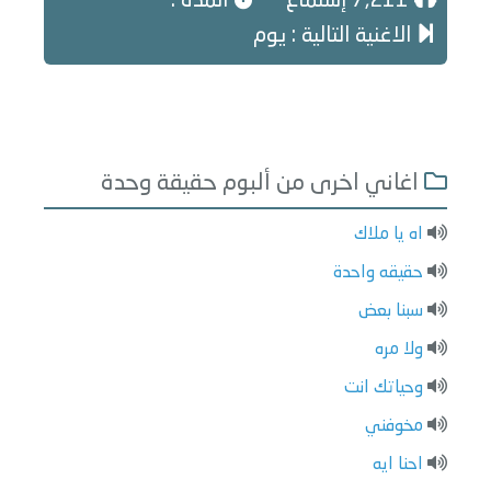
7,211 إستماع
المدة :
الاغنية التالية : يوم
اغاني اخرى من ألبوم حقيقة وحدة
اه يا ملاك
حقيقه واحدة
سبنا بعض
ولا مره
وحياتك انت
مخوفني
احنا ايه