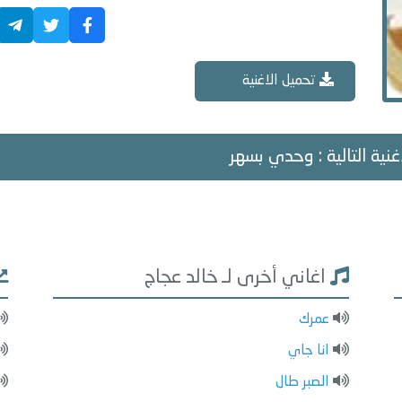
تحميل الاغنية
غنية التالية : وحدي بسهر
اغاني أخرى لـ خالد عجاج
عمرك
انا جاي
الصبر طال