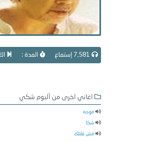
7,581 إستماع
المدة :
الا
اغاني اخرى من ألبوم شكي
موجه
شكا
مش قلتلك