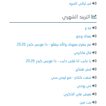
من ليالي الحيره
التريند الشهري
جدع
بعدك وجع
عم بنغرم بعيونك والله بيقتلو - ذا فويس كيدز 2026
قال فاكرني
يا غايب انا قلبى دايب - ذا فويس كيدز 2026
مش هتكرر
شفت كلام - مع ليجي سي
دي روحي
بعيش علي الذكري
بنت مين