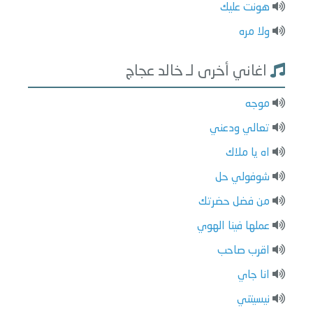
هونت عليك
ولا مره
اغاني أخرى لـ خالد عجاج
موجه
تعالي ودعني
اه يا ملاك
شوفولي حل
من فضل حضرتك
عملها فينا الهوي
اقرب صاحب
انا جاي
نيسيتني