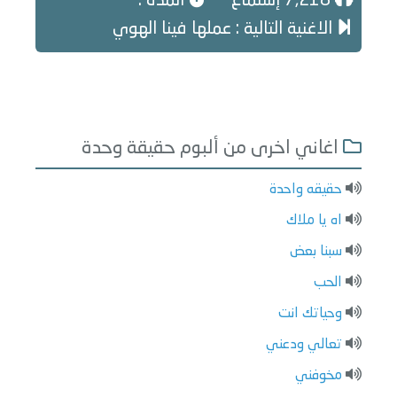
7,218 إستماع
المدة :
الاغنية التالية : عملها فينا الهوي
اغاني اخرى من ألبوم حقيقة وحدة
حقيقه واحدة
اه يا ملاك
سبنا بعض
الحب
وحياتك انت
تعالي ودعني
مخوفني