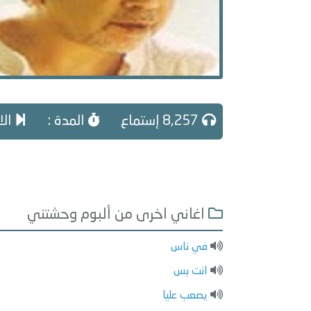
8,257 إستماع
المدة :
الا
اغاني اخرى من ألبوم وحشتني
في ناس
انت بس
يصعب عليا