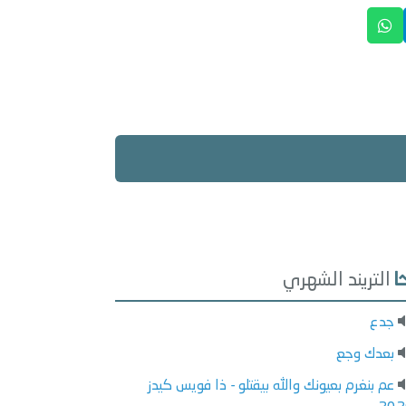
التريند الشهري
جدع
بعدك وجع
عم بنغرم بعيونك والله بيقتلو - ذا فويس كيدز