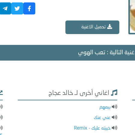
تحميل الاغنية
غنية التالية : تعب الهوي
اغاني أخرى لـ خالد عجاج
بيعهم
عني عنك
خبيته عليك - Remix