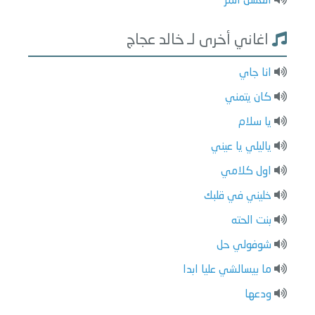
العسل المر
اغاني أخرى لـ خالد عجاج
انا جاي
كان يتمني
يا سلام
ياليلي يا عيني
اول كلامي
خليني في قلبك
بنت الحته
شوفولي حل
ما بيسالشي عليا ابدا
ودعها