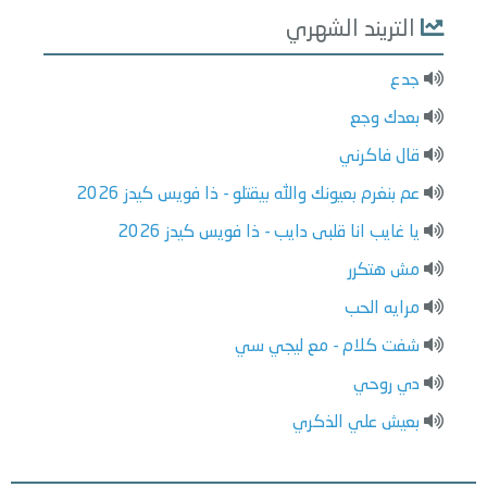
التريند الشهري
جدع
بعدك وجع
قال فاكرني
عم بنغرم بعيونك والله بيقتلو - ذا فويس كيدز 2026
يا غايب انا قلبى دايب - ذا فويس كيدز 2026
مش هتكرر
مرايه الحب
شفت كلام - مع ليجي سي
دي روحي
بعيش علي الذكري