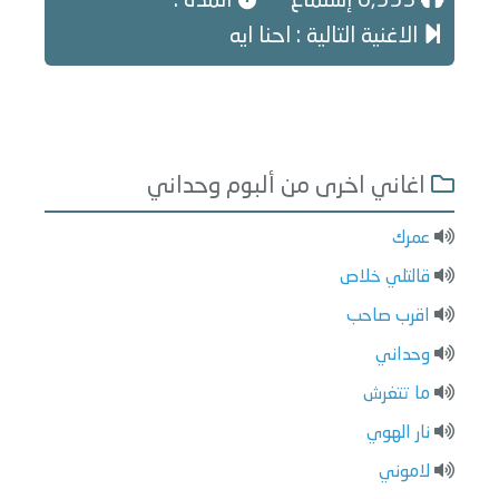
6,553 إستماع
المدة :
الاغنية التالية : احنا ايه
اغاني اخرى من ألبوم وحداني
عمرك
قالتلي خلاص
اقرب صاحب
وحداني
ما تتغرش
نار الهوي
لاموني