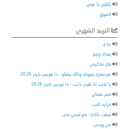
ياليلي يا عيني
الشوق
التريند الشهري
جدع
بعدك وجع
قال فاكرني
عم بنغرم بعيونك والله بيقتلو - ذا فويس كيدز 2026
يا غايب انا قلبى دايب - ذا فويس كيدز 2026
مش هتكرر
مرايه الحب
شفت كلام - مع ليجي سي
دي روحي