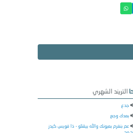
التريند الشهري
جدع
بعدك وجع
عم بنغرم بعيونك والله بيقتلو - ذا فويس كيدز