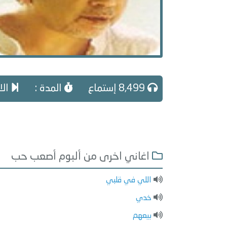
8,499 إستماع
المدة :
الا
اغاني اخرى من ألبوم أصعب حب
اللي في قلبي
خدي
بيعهم