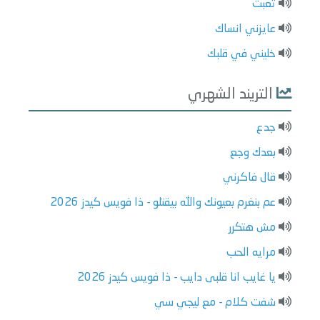
تعبت
عايزني انساك
خليني في قلبك
التريند الشهري
جدع
بعدك وجع
قال فاكرني
عم بنغرم بعيونك والله بيقتلو - ذا فويس كيدز 2026
مش هتكرر
مرايه الحب
يا غايب انا قلبى دايب - ذا فويس كيدز 2026
شفت كلام - مع ليجي سي