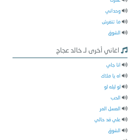
عمرك
وحداني
ما تتغرش
الشوق
اغاني أخرى لـ خالد عجاج
انا جاي
اه يا ملاك
لو ليله لو
الحب
العسل المر
علي قد حالي
الشوق