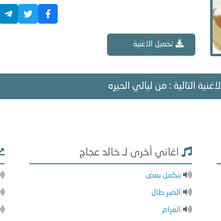
تحميل الاغنية
اغنية التالية : من ليالي الحيره
اغاني أخرى لـ خالد عجاج
بنكمل بعض
الصبر طال
الغرام