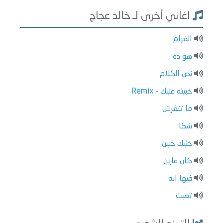
اغاني أخرى لـ خالد عجاج
الغرام
هو ده
نص الكلام
خبيته عليك - Remix
ما تتغرش
شكا
خليك حنين
كان فاين
فيها انه
تعبت