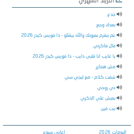
التريند الشهري
جدع
بعدك وجع
عم بنغرم بعيونك والله بيقتلو - ذا فويس كيدز 2026
قال فاكرني
يا غايب انا قلبى دايب - ذا فويس كيدز 2026
مش هتكرر
شفت كلام - مع ليجي سي
دي روحي
بعيش علي الذكري
بنت مين
البومات 2026
اغاني سبوع