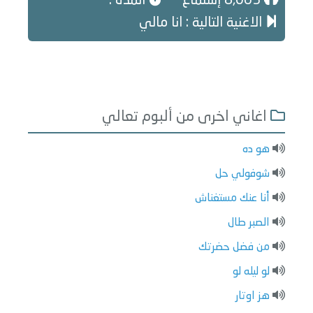
8,063 إستماع
المدة :
الاغنية التالية : انا مالي
اغاني اخرى من ألبوم تعالي
هو ده
شوفولي حل
أنا عنك مستغناش
الصبر طال
من فضل حضرتك
لو ليله لو
هز اوتار