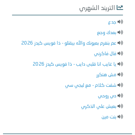
التريند الشهري
جدع
بعدك وجع
عم بنغرم بعيونك والله بيقتلو - ذا فويس كيدز 2026
قال فاكرني
يا غايب انا قلبى دايب - ذا فويس كيدز 2026
مش هتكرر
شفت كلام - مع ليجي سي
دي روحي
بعيش علي الذكري
بنت مين