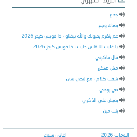
التريند الشهري
جدع
بعدك وجع
عم بنغرم بعيونك والله بيقتلو - ذا فويس كيدز 2026
يا غايب انا قلبى دايب - ذا فويس كيدز 2026
قال فاكرني
مش هتكرر
شفت كلام - مع ليجي سي
دي روحي
بعيش علي الذكري
بنت مين
البومات 2026
اغاني سبوع