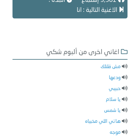
9,561 إستماع
المدة :
الاغنية التالية : انا
اغاني اخرى من ألبوم شكي
مش قلتلك
ودعها
حبيبي
يا سلام
يا شمس
هاتي اللي مخبياه
موجه