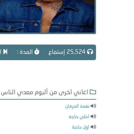
25,524 إستماع
المدة :
ال
اغاني اخرى من ألبوم معدي الناس
نغمة الحرمان
احلي حاجة
اول حاجة