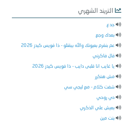
التريند الشهري
جدع
بعدك وجع
عم بنغرم بعيونك والله بيقتلو - ذا فويس كيدز 2026
قال فاكرني
يا غايب انا قلبى دايب - ذا فويس كيدز 2026
مش هتكرر
شفت كلام - مع ليجي سي
دي روحي
بعيش علي الذكري
بنت مين