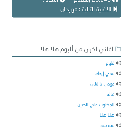
23,243 إستماع
المدة :
الاغنية التالية : مهرجان
اغاني اخرى من ألبوم هلا هلا
قلوع
مدي إيدك
عودي يا ليلي
ماله
المكتوب علي الجبين
هلا هلا
ميه ميه