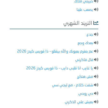
حبيبتي ملاك
يصعب علينا
التريند الشهري
جدع
بعدك وجع
عم بنغرم بعيونك والله بيقتلو - ذا فويس كيدز 2026
قال فاكرني
يا غايب انا قلبى دايب - ذا فويس كيدز 2026
مش هتكرر
شفت كلام - مع ليجي سي
دي روحي
بعيش علي الذكري