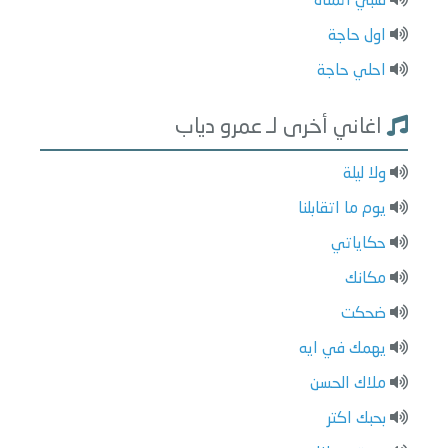
قلبي اتمناه
اول حاجة
احلي حاجة
اغاني أخرى لـ عمرو دياب
ولا ليلة
يوم ما اتقابلنا
حكاياتي
مكانك
ضحكت
يهمك في ايه
ملاك الحسن
بحبك اكتر