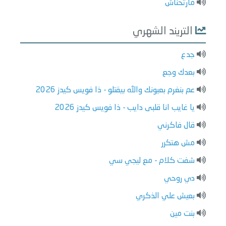
مارتحناش
التريند الشهري
جدع
بعدك وجع
عم بنغرم بعيونك والله بيقتلو - ذا فويس كيدز 2026
يا غايب انا قلبى دايب - ذا فويس كيدز 2026
قال فاكرني
مش هتكرر
شفت كلام - مع ليجي سي
دي روحي
بعيش علي الذكري
بنت مين