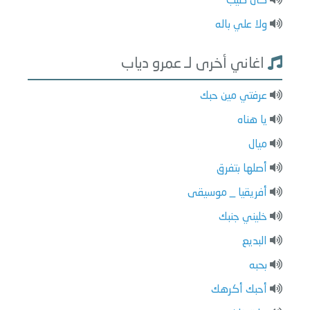
كان طيب
ولا علي باله
اغاني أخرى لـ عمرو دياب
عرفتي مين حبك
يا هناه
ميال
أصلها بتفرق
أفريقيا _ موسيقى
خليني جنبك
البديع
بحبه
أحبك أكرهك