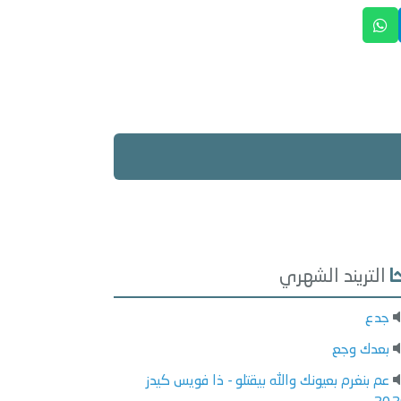
التريند الشهري
جدع
بعدك وجع
عم بنغرم بعيونك والله بيقتلو - ذا فويس كيدز