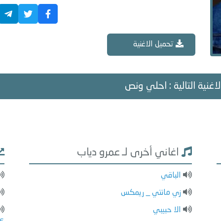
تحميل الاغنية
اغنية التالية : احلي ونص
اغاني أخرى لـ عمرو دياب
الباقي
زي مانتي _ ريمكس
الا حبيبي