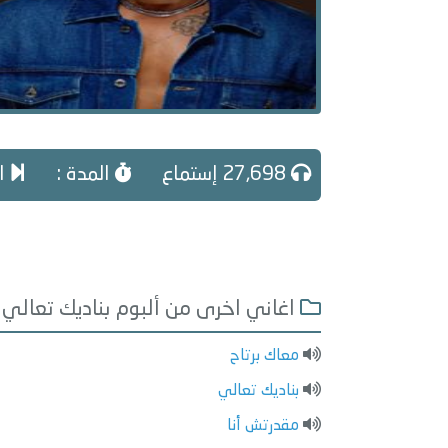
27,698 إستماع
المدة :
ال
اغاني اخرى من ألبوم بناديك تعالي
معاك برتاح
بناديك تعالي
مقدرتش أنا