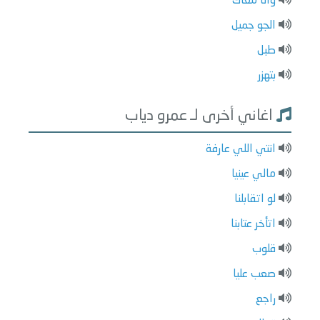
وانا معاك
الجو جميل
طبل
بتهزر
اغاني أخرى لـ عمرو دياب
انتي اللي عارفة
مالي عينيا
لو اتقابلنا
اتأخر عتابنا
قلوب
صعب عليا
راجع