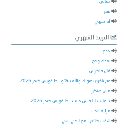
تعالي
قمر
اه حبيبي
التريند الشهري
جدع
بعدك وجع
قال فاكرني
عم بنغرم بعيونك والله بيقتلو - ذا فويس كيدز 2026
مش هتكرر
يا غايب انا قلبى دايب - ذا فويس كيدز 2026
مرايه الحب
شفت كلام - مع ليجي سي