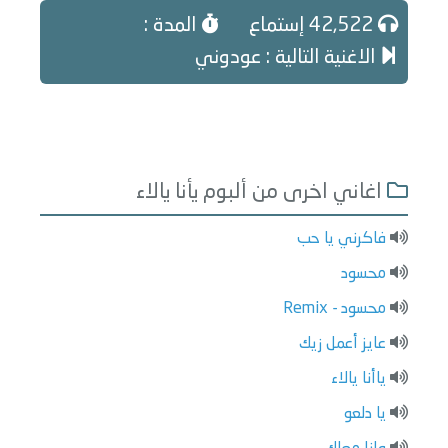
42,522 إستماع
المدة :
الاغنية التالية : عودوني
اغاني اخرى من ألبوم يأنا يالاء
فاكرني يا حب
محسود
محسود - Remix
عايز أعمل زيك
ياأنا يالاء
يا دلعو