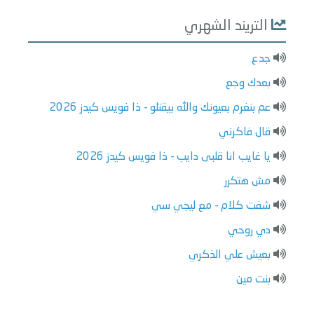
التريند الشهري
جدع
بعدك وجع
عم بنغرم بعيونك والله بيقتلو - ذا فويس كيدز 2026
قال فاكرني
يا غايب انا قلبى دايب - ذا فويس كيدز 2026
مش هتكرر
شفت كلام - مع ليجي سي
دي روحي
بعيش علي الذكري
بنت مين