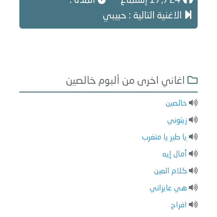
17,724 إستماع
المدة :
الاغنية التالية : حبيبي
اغاني اخرى من ألبوم خالصين
خالصين
زيتوني
يا طير يا متغرب
أمال إيه
كلام العين
هي عايزاني
افراح