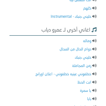
انت مقلتش ليه
كلهم
خليني جنبك - Instrumental
اغاني أخرى لـ عمرو دياب
وماله
دوام الحال من المحال
خليني جنبك
زمن المجاملة
خطفوني عينيه خطفوني - اعلان اورانج
انت الحظ
يا سمرة
بابا