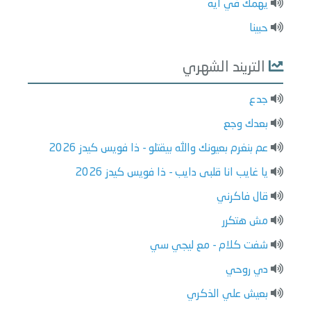
يهمك في ايه
حبينا
التريند الشهري
جدع
بعدك وجع
عم بنغرم بعيونك والله بيقتلو - ذا فويس كيدز 2026
يا غايب انا قلبى دايب - ذا فويس كيدز 2026
قال فاكرني
مش هتكرر
شفت كلام - مع ليجي سي
دي روحي
بعيش علي الذكري