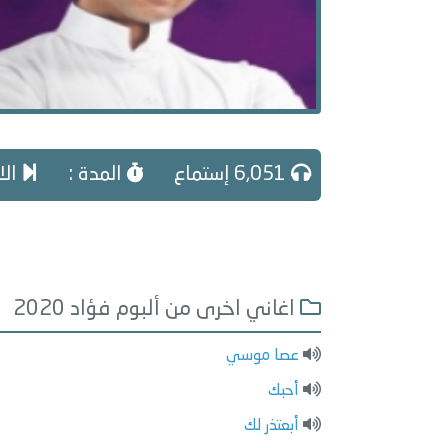
6,051 إستماع
المدة :
الا
اغاني اخرى من ألبوم فؤاد 2020
عصا موسي
أحبك
أبعتذر لك