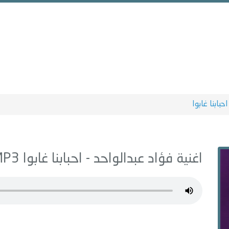
احبابنا غابوا
اغنية فؤاد عبدالواحد -
احبابنا غابوا
MP3 - من البوم