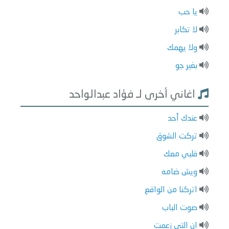
يا حب
لا تكابر
ولا يهمك
بغير جو
اغاني أخرى لـ فؤاد عبدالواحد
عندك أحد
تركت الشوق
قلبي معك
ويش ضامه
اتركنا من الواقع
صوت الباب
ان التي زعمت