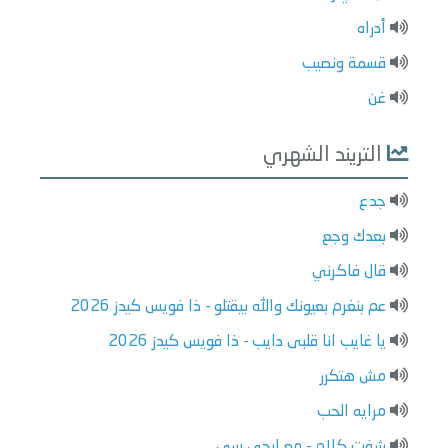
أدراه
قسمة ونصيب
غن
التريند الشهري
جدع
بعدك وجع
قال فاكرني
عم بنغرم بعيونك والله بيقتلو - ذا فويس كيدز 2026
يا غايب انا قلبى دايب - ذا فويس كيدز 2026
مش هتكرر
مرايه الحب
شفت كلام - مع ليجي سي