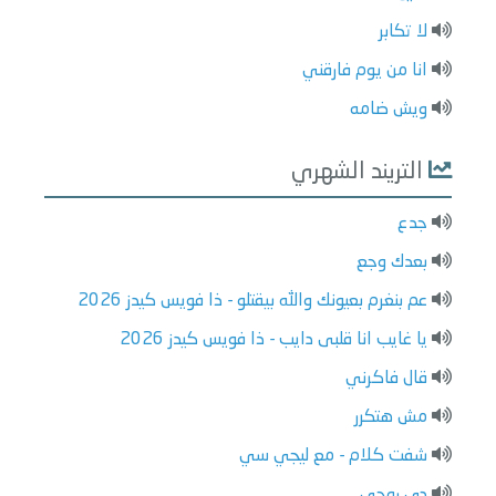
لا تكابر
انا من يوم فارقني
ويش ضامه
التريند الشهري
جدع
بعدك وجع
عم بنغرم بعيونك والله بيقتلو - ذا فويس كيدز 2026
يا غايب انا قلبى دايب - ذا فويس كيدز 2026
قال فاكرني
مش هتكرر
شفت كلام - مع ليجي سي
دي روحي