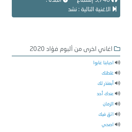
5,746 إستماع
المدة :
الاغنية التالية : نشد
اغاني اخرى من ألبوم فؤاد 2020
احبابنا غابوا
غلطتك
أبعتذر لك
عندك أحد
الزمان
اثق فيك
اصحي