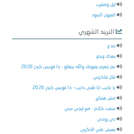
ليل ومغرب
العيون السود
التريند الشهري
جدع
بعدك وجع
عم بنغرم بعيونك والله بيقتلو - ذا فويس كيدز 2026
قال فاكرني
يا غايب انا قلبى دايب - ذا فويس كيدز 2026
مش هتكرر
شفت كلام - مع ليجي سي
دي روحي
بعيش علي الذكري