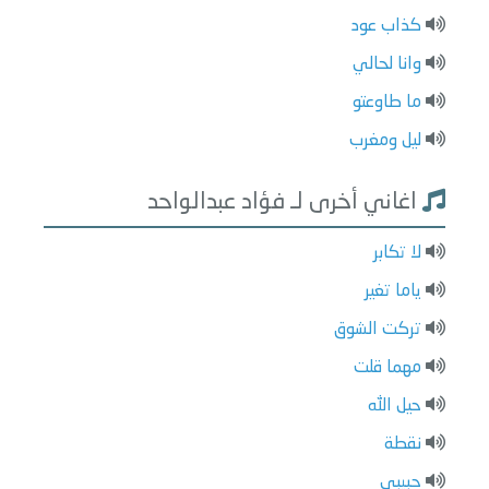
كذاب عود
وانا لحالي
ما طاوعتو
ليل ومغرب
اغاني أخرى لـ فؤاد عبدالواحد
لا تكابر
ياما تغير
تركت الشوق
مهما قلت
حيل الله
نقطة
حبيبي