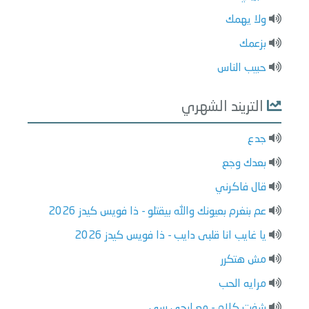
ولا يهمك
بزعمك
حبيب الناس
التريند الشهري
جدع
بعدك وجع
قال فاكرني
عم بنغرم بعيونك والله بيقتلو - ذا فويس كيدز 2026
يا غايب انا قلبى دايب - ذا فويس كيدز 2026
مش هتكرر
مرايه الحب
شفت كلام - مع ليجي سي