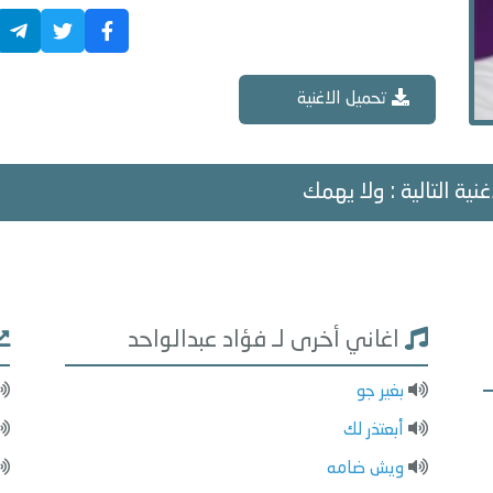
تحميل الاغنية
غنية التالية : ولا يهمك
اغاني أخرى لـ فؤاد عبدالواحد
بغير جو
أبعتذر لك
ويش ضامه