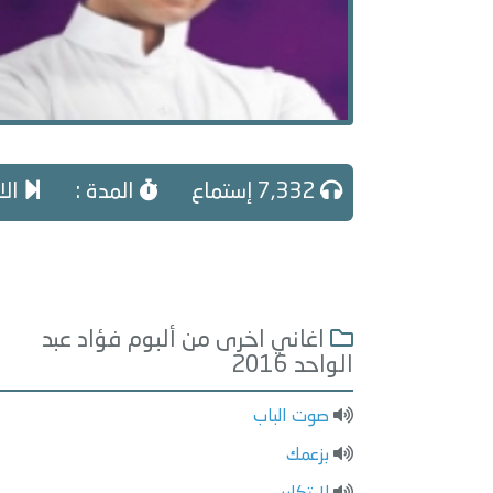
7,332 إستماع
المدة :
الا
اغاني اخرى من ألبوم فؤاد عبد
الواحد 2016
صوت الباب
بزعمك