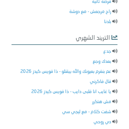
فرصة تانية
راح مرجعش - مع دوشة
بلدنا
التريند الشهري
جدع
بعدك وجع
عم بنغرم بعيونك والله بيقتلو - ذا فويس كيدز 2026
قال فاكرني
يا غايب انا قلبى دايب - ذا فويس كيدز 2026
مش هتكرر
شفت كلام - مع ليجي سي
دي روحي