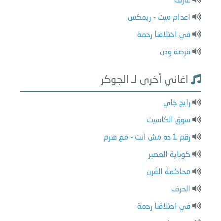
عارف
اعدام ميت - ريمكس
في اختلافنا رحمة
قرصة ودن
اغاني أخرى لـ الجوكر
رايح جاي
سوق الكاسيت
رقم 1 ده مش انت - مع هرم
كوباية العصير
محاكمة القرن
الحرف
في اختلافنا رحمة