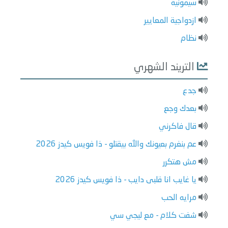
سيمونية
ازدواجية المعايير
نظام
التريند الشهري
جدع
بعدك وجع
قال فاكرني
عم بنغرم بعيونك والله بيقتلو - ذا فويس كيدز 2026
مش هتكرر
يا غايب انا قلبى دايب - ذا فويس كيدز 2026
مرايه الحب
شفت كلام - مع ليجي سي