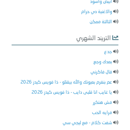
ابيض واسود
والاغنية دي حرام
التالتة ممكن
التريند الشهري
جدع
بعدك وجع
قال فاكرني
عم بنغرم بعيونك والله بيقتلو - ذا فويس كيدز 2026
يا غايب انا قلبى دايب - ذا فويس كيدز 2026
مش هتكرر
مرايه الحب
شفت كلام - مع ليجي سي