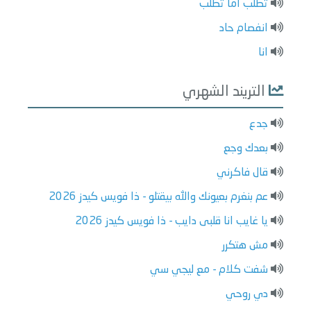
تطلب أما تطلب
انفصام حاد
انا
التريند الشهري
جدع
بعدك وجع
قال فاكرني
عم بنغرم بعيونك والله بيقتلو - ذا فويس كيدز 2026
يا غايب انا قلبى دايب - ذا فويس كيدز 2026
مش هتكرر
شفت كلام - مع ليجي سي
دي روحي