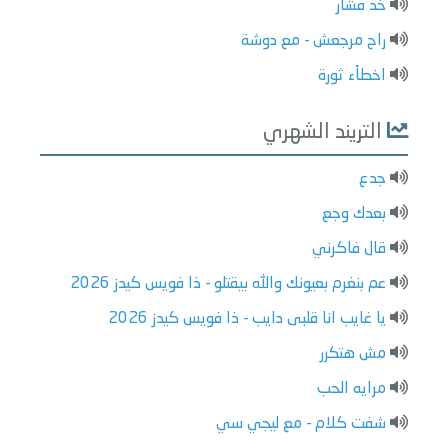
خد فشار
راح مرجعش - مع دوشة
اخطاْء ثورة
التريند الشهري
جدع
بعدك وجع
قال فاكرني
عم بنغرم بعيونك والله بيقتلو - ذا فويس كيدز 2026
يا غايب انا قلبى دايب - ذا فويس كيدز 2026
مش هتكرر
مرايه الحب
شفت كلام - مع ليجي سي