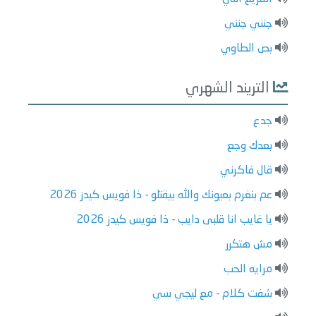
جنني جنني
بص الطاوي
التريند الشهري
جدع
بعدك وجع
قال فاكرني
عم بنغرم بعيونك والله بيقتلو - ذا فويس كيدز 2026
يا غايب انا قلبى دايب - ذا فويس كيدز 2026
مش هتكرر
مرايه الحب
شفت كلام - مع ليجي سي