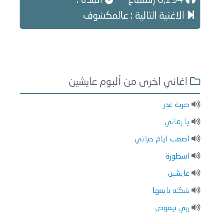
6,194 إستماع
المدة :
الاغنية التالية : عالمكشوف
اغاني اخرى من ألبوم عايشين
ضربة غدر
يا زماني
اصعب ايام حياتي
اسطورة
عايشين
شكله بايعها
ربي بيعوض