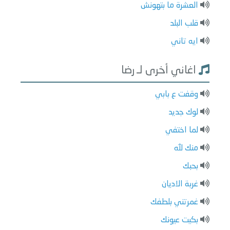
العشرة ما بتهونش
قلب البلد
ايه تاني
اغاني أخرى لـ رضا
وقفت ع بابي
لوك جديد
لما اختفي
منك لله
بحبك
غربة الاديان
غمرتني بلطفك
بكيت عيونك