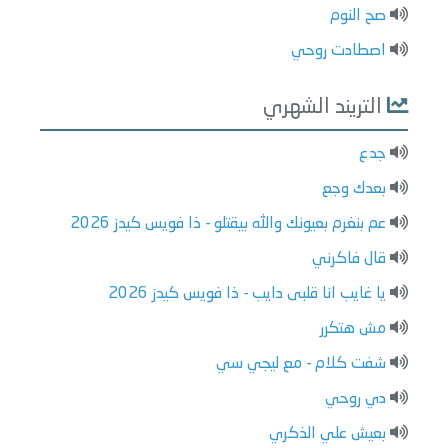
صح النوم
اصطادت روحي
التريند الشهري
جدع
بعدك وجع
عم بنغرم بعيونك والله بيقتلو - ذا فويس كيدز 2026
قال فاكرني
يا غايب انا قلبى دايب - ذا فويس كيدز 2026
مش هتكرر
شفت كلام - مع ليجي سي
دي روحي
بعيش علي الذكري