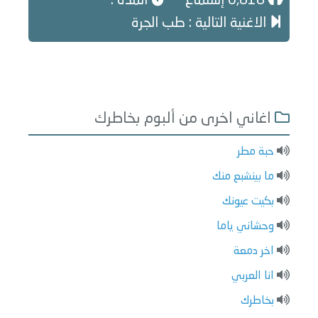
6,818 إستماع
المدة :
الاغنية التالية : طب الجرة
اغاني اخرى من ألبوم بخاطرك
حبة مطر
ما بينشبع منك
بكيت عيونك
وحشاني ياما
اخر دمعة
انا العربي
بخاطرك