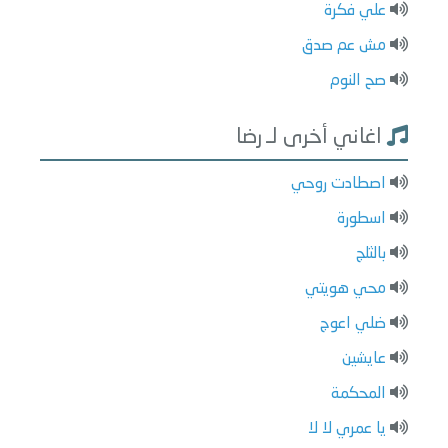
علي فكرة
مش عم صدق
صح النوم
اغاني أخرى لـ رضا
اصطادت روحي
اسطورة
بالثلج
محي هويتي
ضلي اعوج
عايشين
المحكمة
يا عمري لا لا