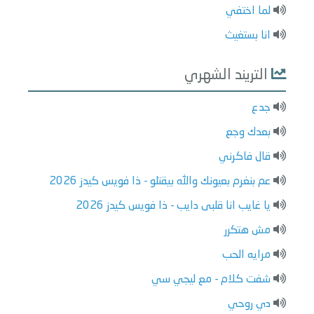
لما اختفي
انا بستغيث
التريند الشهري
جدع
بعدك وجع
قال فاكرني
عم بنغرم بعيونك والله بيقتلو - ذا فويس كيدز 2026
يا غايب انا قلبى دايب - ذا فويس كيدز 2026
مش هتكرر
مرايه الحب
شفت كلام - مع ليجي سي
دي روحي