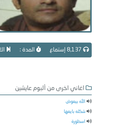
8,137 إستماع
المدة :
الا
اغاني اخرى من ألبوم عايشين
الله بيعوض
شكله بايعها
اسطورة