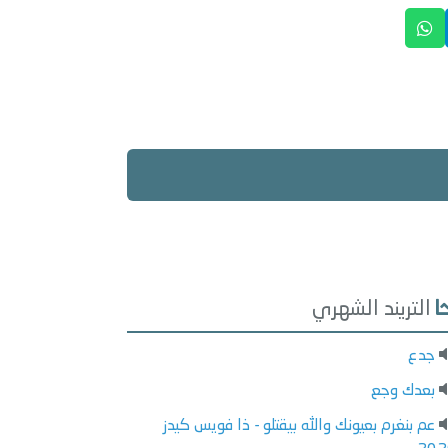
التريند الشهري
جدع
بعدك وجع
عم بنغرم بعيونك والله بيقتلو - ذا فويس كيدز