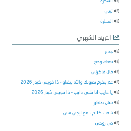
الشجرة
تيتي
المطرة
التريند الشهري
جدع
بعدك وجع
قال فاكرني
عم بنغرم بعيونك والله بيقتلو - ذا فويس كيدز 2026
يا غايب انا قلبى دايب - ذا فويس كيدز 2026
مش هتكرر
شفت كلام - مع ليجي سي
دي روحي