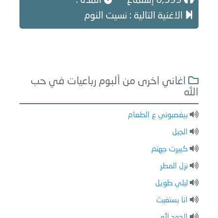
6,399 إستماع
المدة :
الاغنية التالية : نسيت النوم
اغاني اخرى من ألبوم رباعيات في حب
الله
بيغصبوني ع الطعام
الجبل
كبيرت جهنم
نزل المطر
ليلي طويل
انا بستغيث
الحمد لله