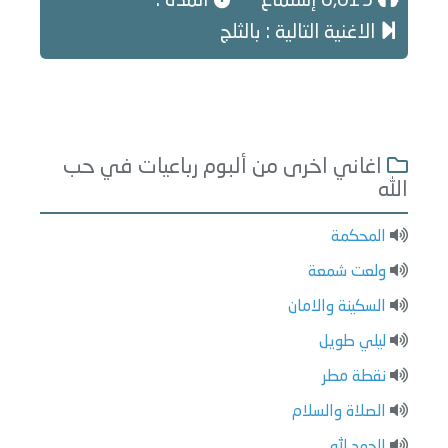
6,615 إستماع
المدة :
الاغنية التالية : بالثلج
اغاني اخرى من ألبوم رباعيات في حب
الله
المحكمة
ولعت شمعة
السكينة والامان
ليلي طويل
نقطة مطر
الصلاة والسلام
الحمد لله