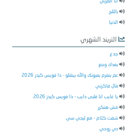
انا العربي
بالثلج
الدنيا
التريند الشهري
جدع
بعدك وجع
عم بنغرم بعيونك والله بيقتلو - ذا فويس كيدز 2026
قال فاكرني
يا غايب انا قلبى دايب - ذا فويس كيدز 2026
مش هتكرر
شفت كلام - مع ليجي سي
دي روحي