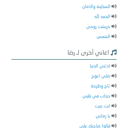
السكينة والامان
الحمد لله
خربشت روحي
الشمس
اغاني أخرى لـ رضا
اذتني الدنيا
ضلي اعوج
تاج وطرحة
حجاب في قلبي
انت جيت
يا زماني
قالوا صاحبك علي