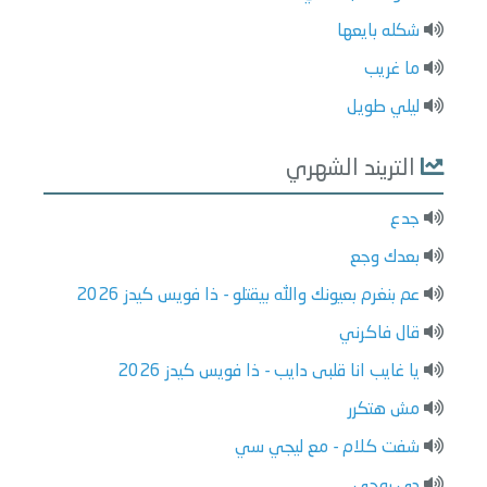
شكله بايعها
ما غريب
ليلي طويل
التريند الشهري
جدع
بعدك وجع
عم بنغرم بعيونك والله بيقتلو - ذا فويس كيدز 2026
قال فاكرني
يا غايب انا قلبى دايب - ذا فويس كيدز 2026
مش هتكرر
شفت كلام - مع ليجي سي
دي روحي