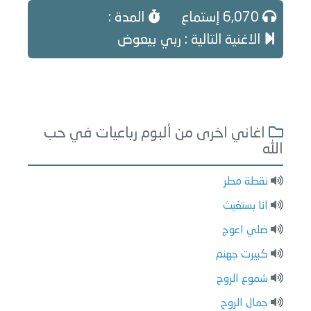
6,070 إستماع
المدة :
الاغنية التالية : ربي بيعوض
اغاني اخرى من ألبوم رباعيات في حب
الله
نقطة مطر
انا بستغيث
ضلي اعوج
كبيرت جهنم
شموع الروح
جمال الروح