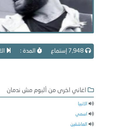
7,948 إستماع
المدة :
الا
اغاني اخرى من ألبوم مش ندمان
الانبيا
اسمي
العاشقين