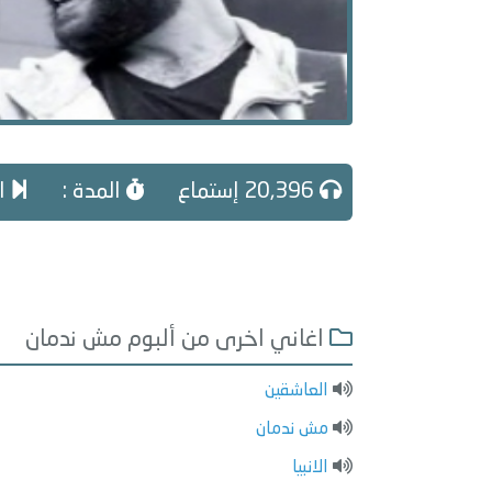
20,396 إستماع
المدة :
ال
اغاني اخرى من ألبوم مش ندمان
العاشقين
مش ندمان
الانبيا