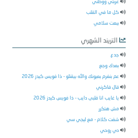
غربتي ووطني
كل ما في القلب
ببعت سلامي
التريند الشهري
جدع
بعدك وجع
عم بنغرم بعيونك والله بيقتلو - ذا فويس كيدز 2026
قال فاكرني
يا غايب انا قلبى دايب - ذا فويس كيدز 2026
مش هتكرر
شفت كلام - مع ليجي سي
دي روحي