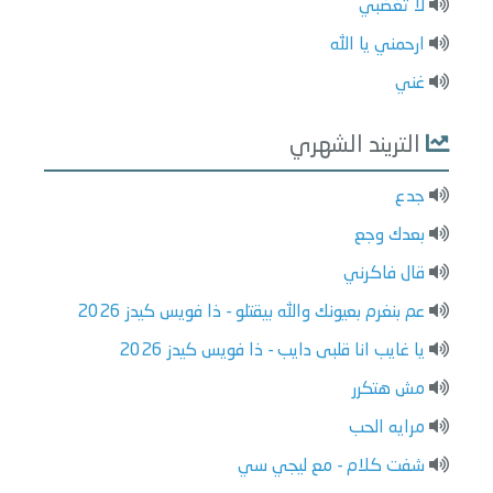
لا تغضبي
ارحمني يا الله
غني
التريند الشهري
جدع
بعدك وجع
قال فاكرني
عم بنغرم بعيونك والله بيقتلو - ذا فويس كيدز 2026
يا غايب انا قلبى دايب - ذا فويس كيدز 2026
مش هتكرر
مرايه الحب
شفت كلام - مع ليجي سي