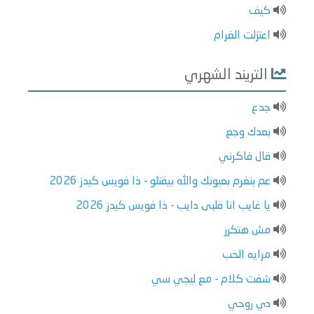
كيف
اعتزلت الغرام
التريند الشهري
جدع
بعدك وجع
قال فاكرني
عم بنغرم بعيونك والله بيقتلو - ذا فويس كيدز 2026
يا غايب انا قلبى دايب - ذا فويس كيدز 2026
مش هتكرر
مرايه الحب
شفت كلام - مع ليجي سي
دي روحي