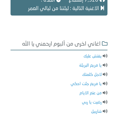
7,310 إستماع
المدة :
الاغنية التالية : ليلتنا من ليالي العمر
اغاني اخرى من ألبوم ارحمني يا الله
يفتش عليك
يا مريم البريئة
لاجل كلمتك
يا مريم جئت احكي
من عتم الايام
رضيت يا ربي
شاربيل