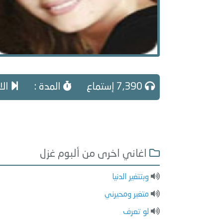
7,390 إستماع
المدة :
الاغ
اغاني اخرى من ألبوم غزل
وبتتغير الدنيا
متغير ومحيرني
لو تعرف