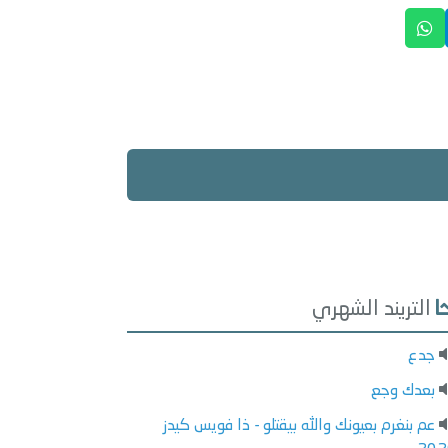
التريند الشهري
جدع
بعدك وجع
عم بنغرم بعيونك والله بيقتلو - ذا فويس كيدز