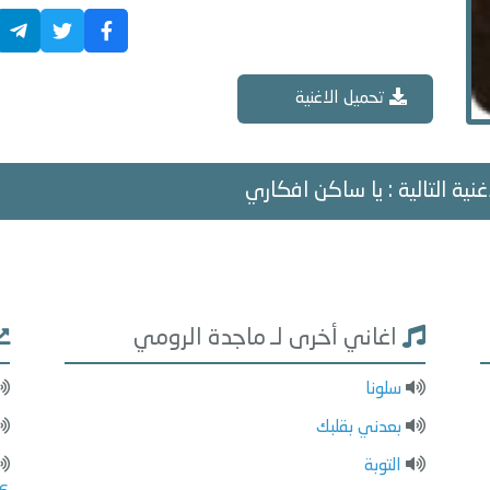
تحميل الاغنية
غنية التالية : يا ساكن افكاري
اغاني أخرى لـ ماجدة الرومي
سلونا
بعدني بقلبك
التوبة