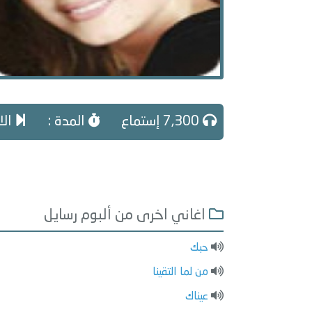
7,300 إستماع
المدة :
الا
اغاني اخرى من ألبوم رسايل
حبك
من لما التقينا
عيناك