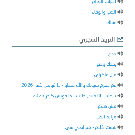
اعتزلت الغرام
الحب والوفاء
عيناك
التريند الشهري
جدع
بعدك وجع
قال فاكرني
عم بنغرم بعيونك والله بيقتلو - ذا فويس كيدز 2026
يا غايب انا قلبى دايب - ذا فويس كيدز 2026
مش هتكرر
مرايه الحب
شفت كلام - مع ليجي سي