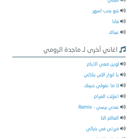
ميمي
شو بحب اسهر
قانا
عيناك
اغاني أخرى لـ ماجدة الرومي
لوين معي الايام
يا انوار اللي بتلالي
لا ما تقولي حبيتك
اعتزلت الغرام
عندي بيسي - Remix
العالم النا
مررتي في خيالي