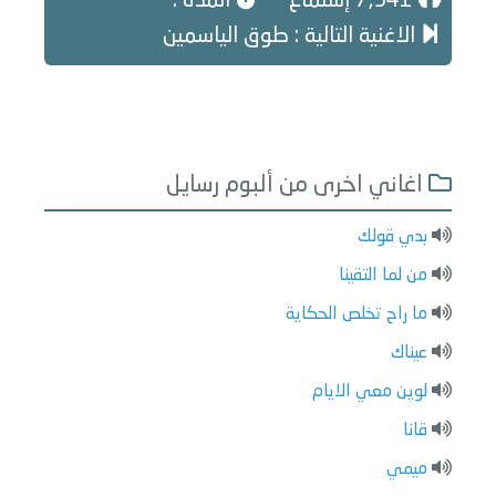
7,541 إستماع
المدة :
الاغنية التالية : طوق الياسمين
اغاني اخرى من ألبوم رسايل
بدي قولك
من لما التقينا
ما راح تخلص الحكاية
عيناك
لوين معي الايام
قانا
ميمي