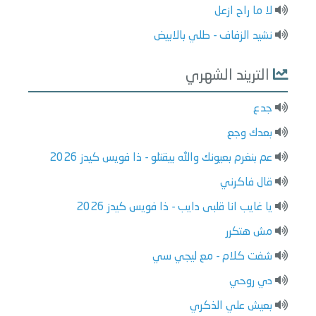
لا ما راح ازعل
نشيد الزفاف - طلي بالابيض
التريند الشهري
جدع
بعدك وجع
عم بنغرم بعيونك والله بيقتلو - ذا فويس كيدز 2026
قال فاكرني
يا غايب انا قلبى دايب - ذا فويس كيدز 2026
مش هتكرر
شفت كلام - مع ليجي سي
دي روحي
بعيش علي الذكري