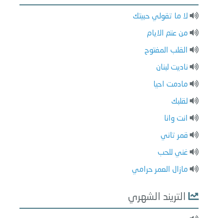
لا ما تقولي حبيتك
من عتم الايام
القلب المفتوح
ناديت لبنان
مادمت احيا
لقلبك
انت وانا
قمر تاني
غني للحب
مازال العمر حرامي
التريند الشهري