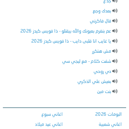
جدع
بعدك وجع
قال فاكرني
عم بنغرم بعيونك والله بيقتلو - ذا فويس كيدز 2026
يا غايب انا قلبى دايب - ذا فويس كيدز 2026
مش هتكرر
شفت كلام - مع ليجي سي
دي روحي
بعيش علي الذكري
بنت مين
البومات 2026
اغاني سبوع
اغاني شعبية
اغاني عيد ميلاد