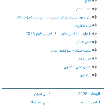
جدع
بعدك وجع
عم بنغرم بعيونك والله بيقتلو - ذا فويس كيدز 2026
قال فاكرني
يا غايب انا قلبى دايب - ذا فويس كيدز 2026
مش هتكرر
شفت كلام - مع ليجي سي
دي روحي
بعيش علي الذكري
بنت مين
البومات 2026
اغاني سبوع
اغاني شعبية
اغاني عيد ميلاد