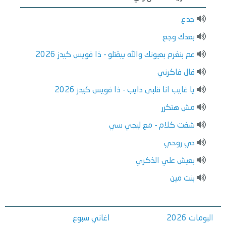
جدع
بعدك وجع
عم بنغرم بعيونك والله بيقتلو - ذا فويس كيدز 2026
قال فاكرني
يا غايب انا قلبى دايب - ذا فويس كيدز 2026
مش هتكرر
شفت كلام - مع ليجي سي
دي روحي
بعيش علي الذكري
بنت مين
البومات 2026
اغاني سبوع